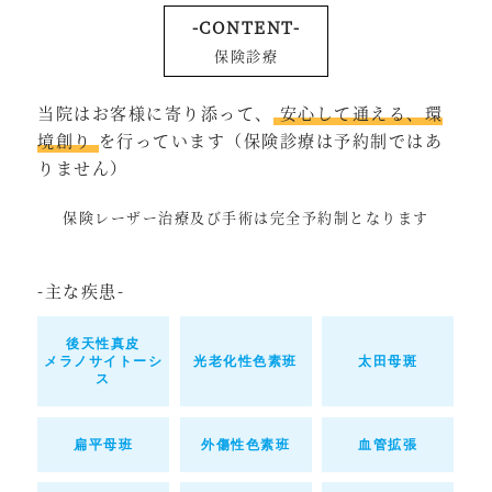
-CONTENT-
保険診療
当院はお客様に寄り添って、
安心して通える、環
境創り
を行っています（保険診療は予約制ではあ
りません）
保険レーザー治療及び手術は完全予約制となります
-主な疾患-
後天性真皮
メラノサイトーシ
光老化性色素班
太田母斑
ス
扁平母班
外傷性色素班
血管拡張