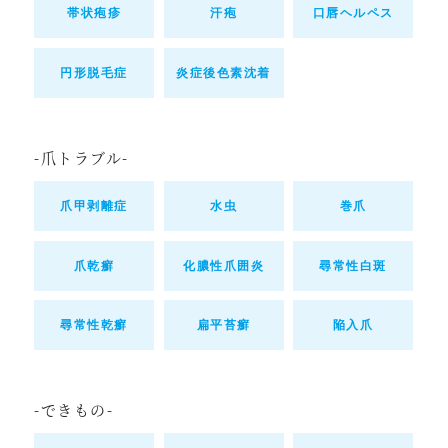
帯状疱疹
汗疱
口唇ヘルペス
円形脱毛症
炎症後色素沈着
-爪トラブル-
爪甲剥離症
水虫
巻爪
爪乾癬
化膿性爪囲炎
尋常性白斑
尋常性乾癬
扁平苔癬
陥入爪
-できもの-