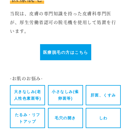
当院は、皮膚の専門知識を持った皮膚科専門医
が、厚生労働省認可の脱毛機を使用して処置を行
います。
医療脱毛の方はこちら
-お肌のお悩み-
大きなしみ(老
小さなしみ(雀
肝斑、くすみ
人性色素斑等)
卵斑等)
たるみ・リフ
毛穴の開き
しわ
トアップ