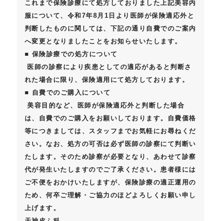
これまで保険診療にて処方しておりました上記美容内
服について、令和7年8月1日より医師が保険適応外と
判断したものに関しては、下記の通り自費でのご案内
へ変更となりましたことをお知らせいたします。
■ 保険診療での処方について
医師の診察により
疾患としての適応があると判断さ
れた場合に限り、保険適用
にて処方しております。
■ 自費でのご購入について
美容目的など、医師が
保険適応外と判断した場合
は、自費でのご購入
をお願いしております。自費価格
等につきましては、スタッフまでお気軽にお尋ねくだ
さい。なお、
処方の可否は必ず医師の診察にて判断い
たします。そのため
診察が必要となり、あわせて診察
代が発生いたします
のでご了承ください。患者様には
ご不便をおかけいたしますが、保険診療の適正運用の
ため、何卒ご理解・ご協力のほどよろしくお願い申し
上げます。
天神皮ふ科