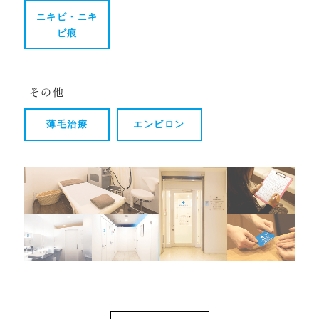
ニキビ・ニキ
ビ痕
-その他-
薄毛治療
エンビロン