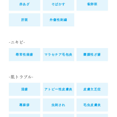
赤あざ
そばかす
雀卵班
肝斑
外傷性刺繍
-ニキビ-
尋常性痤瘡
マラセチア毛包炎
嚢腫性ざ瘡
-肌トラブル-
湿瘡
アトピー性皮膚炎
皮膚欠乏症
蕁麻疹
虫刺され
毛虫皮膚炎