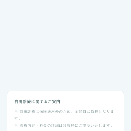
ビタミンAスキンケア
エンビロン
ビタミンAを中心に肌のターンオーバーを正常化。
施術効果を高め、毛穴の再発予防・肌質改善に重要な
ホームケアです。
自由診療に関するご案内
※ 自由診療は保険適用外のため、全額自己負担となりま
す。
※ 治療内容・料金の詳細は診察時にご説明いたします。