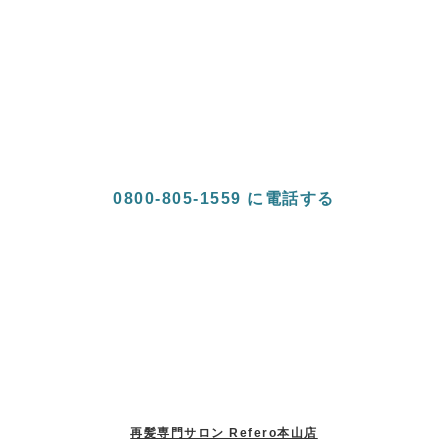
ことができます。
当院では、丁寧なカウンセリングをもとに医学的根拠
に基づいた毛穴治療をご提案しております。福岡・天
神で毛穴にお悩みの方は、ぜひ一度ご相談ください。
0800-805-1559 に電話する
再髪専門サロン Refero本山店